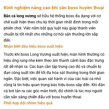
Kinh nghiệm nâng cao khi săn boss huyền thoại
Bắn cá long vương
sở hữu hệ thống boss đa dạng với cơ
chế xuất hiện theo chu kỳ thời gian nhất định trong mỗi
phiên chơi. Việc nắm bắt quy luật này giúp thành viên
chuẩn bị tốt nhất cho những cơ hội săn thưởng lớn sắp
đến.
Nhận biết dấu hiệu boss xuất hiện
Trước khi boss Long Vương xuất hiện, màn hình thường có
hiệu ứng rung nhẹ kèm theo âm thanh cảnh báo đặc trưng
rất dễ nhận ra. Các bạn cần tập trung cao độ và chuẩn bị
đạn công suất lớn để tối đa hóa sát thương trong thời gian
ngắn.
Đặc biệt, việc quan sát hành vi của các loài cá nhỏ
cũng là tín hiệu quan trọng báo hiệu boss sắp đến. Khi đàn
cá bơi tản ra các góc màn hình, đó chính là lúc mọi người
cần sẵn sàng chiến đấu với boss huyền thoại.
Phối hợp đội nhóm hiệu quả