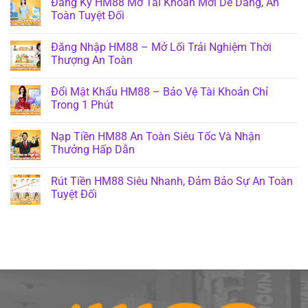
Đăng Ký HM88 Mở Tài Khoản Mới Dễ Dàng, An
Toàn Tuyệt Đối
Đăng Nhập HM88 – Mở Lối Trải Nghiệm Thời
Thượng An Toàn
Đổi Mật Khẩu HM88 – Bảo Vệ Tài Khoản Chỉ
Trong 1 Phút
Nạp Tiền HM88 An Toàn Siêu Tốc Và Nhận
Thưởng Hấp Dẫn
Rút Tiền HM88 Siêu Nhanh, Đảm Bảo Sự An Toàn
Tuyệt Đối