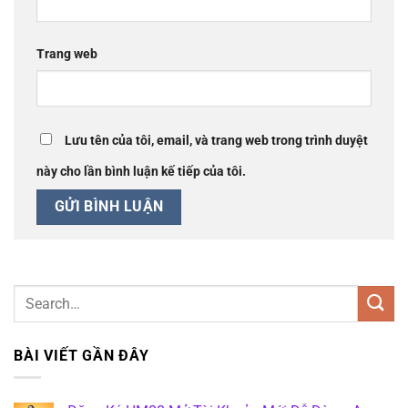
Trang web
Lưu tên của tôi, email, và trang web trong trình duyệt
này cho lần bình luận kế tiếp của tôi.
BÀI VIẾT GẦN ĐÂY