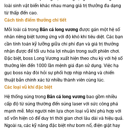
loài sinh vật biển khác nhau mang giá trị thưởng đa dạng
từ thấp đến cao.
Cách tính điểm thưởng chi tiết
Mỗi loài cá trong
Bắn cá long vương
được gán một hệ số
nhân riêng biệt tương ứng với độ khó khi tiêu diệt. Các bạn
cần tính toán kỹ lưỡng giữa chi phí đạn và giá trị thưởng
nhận được để tối ưu hóa lợi nhuận trong suốt phiên chơi.
Đặc biệt, boss Long Vương xuất hiện theo chu kỳ với hệ số
thưởng lên đến 1000 lần mệnh giá đạn sử dụng. Việc hạ
gục boss này đòi hỏi sự phối hợp nhịp nhàng và chiến
thuật bắn chính xác từ nhiều thành viên cùng lúc.
Các loại vũ khí đặc biệt
Hệ thống súng trong
Bắn cá long vương
bao gồm nhiều
cấp độ từ súng thường đến súng laser với sức công phá
mạnh mẽ. Mọi người nên lựa chọn loại vũ khí phù hợp với
số vốn hiện có để duy trì thời gian chơi lâu dài và hiệu quả.
Ngoài ra, các kỹ năng đặc biệt như bom nổ, điện giật hay