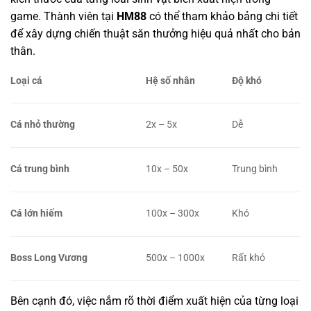
game. Thành viên tại
HM88
có thể tham khảo bảng chi tiết
để xây dựng chiến thuật săn thưởng hiệu quả nhất cho bản
thân.
Loại cá
Hệ số nhân
Độ khó
Cá nhỏ thường
2x – 5x
Dễ
Cá trung bình
10x – 50x
Trung bình
Cá lớn hiếm
100x – 300x
Khó
Boss Long Vương
500x – 1000x
Rất khó
Bên cạnh đó, việc nắm rõ thời điểm xuất hiện của từng loại