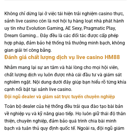
Không chỉ dừng lại ở việc tái hiện trải nghiệm casino thực,
sảnh live casino còn là nơi hội tụ hàng loạt nhà phát hành
uy tín như Evolution Gaming, AE Sexy, Pragmatic Play,
Dream Gaming… Đây đều là các đối tác được cấp phép
hợp pháp, đảm bảo hệ thống trả thưởng minh bạch, không
gian giải trí công bằng.
Đánh giá chất lượng dịch vụ live casino HM88
Nhằm mang lại sự an tâm và hài lòng cho mọi hội viên,
chất lượng dịch vụ luôn được nhà cái đầu tư và giám sát
nghiêm ngặt. Nội dung dưới đây giúp bạn hiểu rõ từng khía
cạnh nổi bật tại sảnh live casino.
Đội ngũ dealer và giám sát trực tuyến chuyên nghiệp
Toàn bộ dealer của hệ thống đều trải qua đào tạo bài bản
về nghiệp vụ và kỹ năng giao tiếp. Họ luôn giữ thái độ thân
thiện, chuyên nghiệp, đảm bảo quá trình chia bài minh
bạch và tuân thủ quy định quốc tế. Ngoài ra, đội ngũ giám