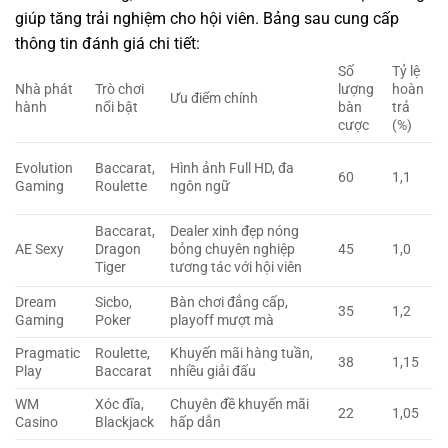
giúp tăng trải nghiệm cho hội viên. Bảng sau cung cấp
thông tin đánh giá chi tiết:
Số
Tỷ lệ
Nhà phát
Trò chơi
lượng
hoàn
Ưu điểm chính
hành
nổi bật
bàn
trả
cược
(%)
Evolution
Baccarat,
Hình ảnh Full HD, đa
60
1,1
Gaming
Roulette
ngôn ngữ
Baccarat,
Dealer xinh đẹp nóng
AE Sexy
Dragon
bỏng chuyên nghiệp
45
1,0
Tiger
tương tác với hội viên
Dream
Sicbo,
Bàn chơi đẳng cấp,
35
1,2
Gaming
Poker
playoff mượt mà
Pragmatic
Roulette,
Khuyến mãi hàng tuần,
38
1,15
Play
Baccarat
nhiều giải đấu
WM
Xóc đĩa,
Chuyên đề khuyến mãi
22
1,05
Casino
Blackjack
hấp dẫn