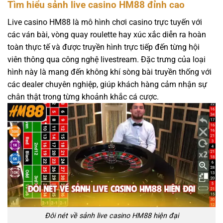
Tìm hiểu sảnh live casino HM88 đỉnh cao
Live casino HM88 là mô hình chơi casino trực tuyến với
các ván bài, vòng quay roulette hay xúc xắc diễn ra hoàn
toàn thực tế và được truyền hình trực tiếp đến từng hội
viên thông qua công nghệ livestream. Đặc trưng của loại
hình này là mang đến không khí sòng bài truyền thống với
các dealer chuyên nghiệp, giúp khách hàng cảm nhận sự
chân thật trong từng khoảnh khắc cá cược.
Đôi nét về sảnh live casino HM88 hiện đại