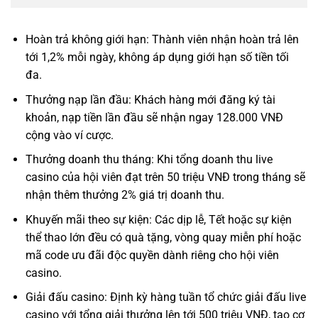
Hoàn trả không giới hạn: Thành viên nhận hoàn trả lên
tới 1,2% mỗi ngày, không áp dụng giới hạn số tiền tối
đa.
Thưởng nạp lần đầu: Khách hàng mới đăng ký tài
khoản, nạp tiền lần đầu sẽ nhận ngay 128.000 VNĐ
cộng vào ví cược.
Thưởng doanh thu tháng: Khi tổng doanh thu live
casino của hội viên đạt trên 50 triệu VNĐ trong tháng sẽ
nhận thêm thưởng 2% giá trị doanh thu.
Khuyến mãi theo sự kiện: Các dịp lễ, Tết hoặc sự kiện
thể thao lớn đều có quà tặng, vòng quay miễn phí hoặc
mã code ưu đãi độc quyền dành riêng cho hội viên
casino.
Giải đấu casino: Định kỳ hàng tuần tổ chức giải đấu live
casino với tổng giải thưởng lên tới 500 triệu VNĐ, tạo cơ