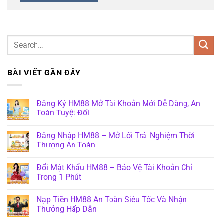
BÀI VIẾT GẦN ĐÂY
Đăng Ký HM88 Mở Tài Khoản Mới Dễ Dàng, An
Toàn Tuyệt Đối
Đăng Nhập HM88 – Mở Lối Trải Nghiệm Thời
Thượng An Toàn
Đổi Mật Khẩu HM88 – Bảo Vệ Tài Khoản Chỉ
Trong 1 Phút
Nạp Tiền HM88 An Toàn Siêu Tốc Và Nhận
Thưởng Hấp Dẫn