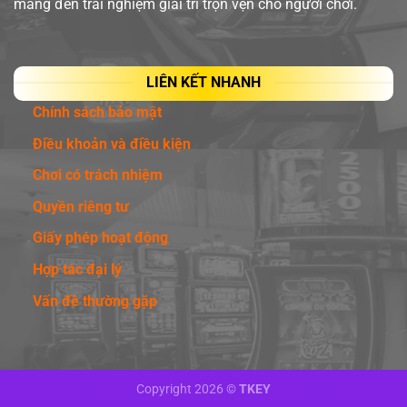
mang đến trải nghiệm giải trí trọn vẹn cho người chơi.
LIÊN KẾT NHANH
Chính sách bảo mật
Điều khoản và điều kiện
Chơi có trách nhiệm
Quyền riêng tư
Giấy phép hoạt động
Hợp tác đại lý
Vấn đề thường gặp
Copyright 2026 ©
TKEY