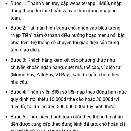
Bước 1: Thành viên truy cập website/app HM88, nhập
đúng thông tin tài khoản và xác thực đăng nhập an
toàn.
Bước 2: Tại màn hình trang chủ, nhấn vào biểu tượng
“Nạp Tiền” nằm ở thanh điều hướng hoặc menu nổi bật
phía trên. Hệ thống sẽ chuyển tới giao diện của trung
tâm giao dịch.
Bước 3: Khách hàng xem xét các phương thức như
chuyển khoản ngân hàng, quét mã, thẻ cào, ví điện tử
(Momo Pay, ZaloPay, VTPay), sau đó bấm chọn theo
nhu cầu.
Bước 4: Thành viên điền số tiền nạp theo đúng hạn mức
quy định (tối thiểu 10.000đ/thẻ cào hoặc 30.000đ/ví
điện tử, tối đa lên đến 500.000.000đ tùy hình thức).
Bước 5: Thực hiện thanh toán dựa theo thông tin nhận
tiền được cung cấp theo đúng lệnh đã tạo, chờ hoàn tất