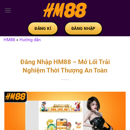
Bỏ
qua
nội
dung
ĐĂNG KÍ
ĐĂNG NHẬP
HM88
»
Hướng dẫn
Đăng Nhập HM88 – Mở Lối Trải
Nghiệm Thời Thượng An Toàn