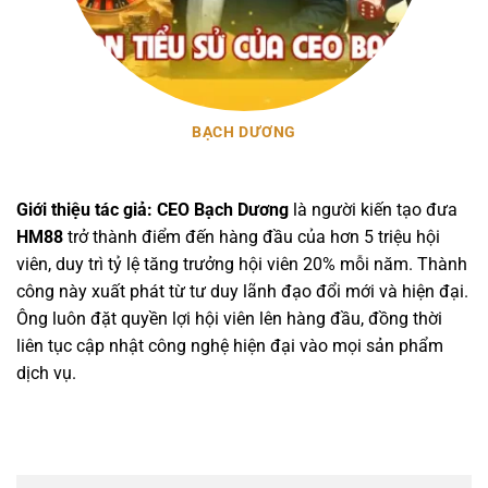
BẠCH DƯƠNG
Giới thiệu tác giả: CEO Bạch Dương
là người kiến tạo đưa
HM88
trở thành điểm đến hàng đầu của hơn 5 triệu hội
viên, duy trì tỷ lệ tăng trưởng hội viên 20% mỗi năm. Thành
công này xuất phát từ tư duy lãnh đạo đổi mới và hiện đại.
Ông luôn đặt quyền lợi hội viên lên hàng đầu, đồng thời
liên tục cập nhật công nghệ hiện đại vào mọi sản phẩm
dịch vụ.