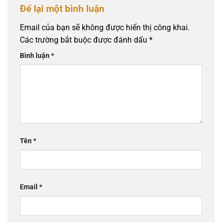
Để lại một bình luận
Email của bạn sẽ không được hiển thị công khai.
Các trường bắt buộc được đánh dấu
*
Bình luận
*
Tên
*
Email
*