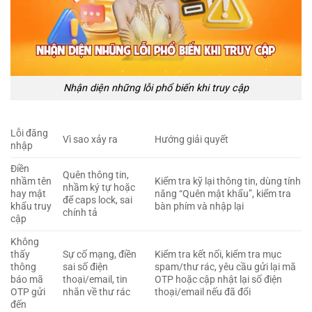
Nhận diện những lỗi phổ biến khi truy cập
Lỗi đăng
Vì sao xảy ra
Hướng giải quyết
nhập
Điền
Quên thông tin,
nhầm tên
Kiểm tra kỹ lại thông tin, dùng tính
nhầm ký tự hoặc
hay mật
năng “Quên mật khẩu”, kiểm tra
để caps lock, sai
khẩu truy
bàn phím và nhập lại
chính tả
cập
Không
thấy
Sự cố mạng, điền
Kiểm tra kết nối, kiểm tra mục
thông
sai số điện
spam/thư rác, yêu cầu gửi lại mã
báo mã
thoại/email, tin
OTP hoặc cập nhật lại số điện
OTP gửi
nhắn về thư rác
thoại/email nếu đã đổi
đến