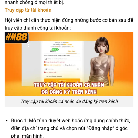
nhanh chóng ở mọi thiết bị.
Truy cập từ tài khoản
Hội viên chỉ cần thực hiện đúng những bước cơ bản sau để
truy cập thành công tài khoản:
Truy cập tài khoản cá nhân đã đăng ký trên kênh
Bước 1: Mở trình duyệt web hoặc ứng dụng chính thức,
điền địa chỉ trang chủ và chọn nút “Đăng nhập” ở góc
phải màn hình.