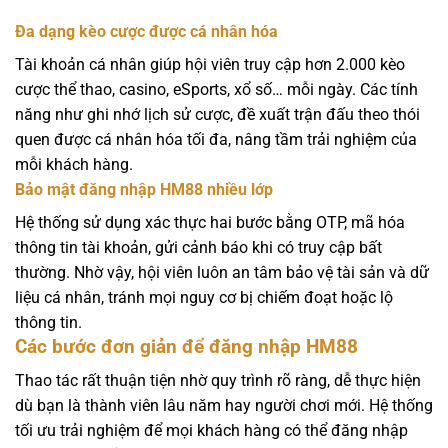
Đa dạng kèo cược được cá nhân hóa
Tài khoản cá nhân giúp hội viên truy cập hơn 2.000 kèo
cược thể thao, casino, eSports, xổ số… mỗi ngày. Các tính
năng như ghi nhớ lịch sử cược, đề xuất trận đấu theo thói
quen được cá nhân hóa tối đa, nâng tầm trải nghiệm của
mỗi khách hàng.
Bảo mật đăng nhập HM88 nhiều lớp
Hệ thống sử dụng xác thực hai bước bằng OTP, mã hóa
thông tin tài khoản, gửi cảnh báo khi có truy cập bất
thường. Nhờ vậy, hội viên luôn an tâm bảo vệ tài sản và dữ
liệu cá nhân, tránh mọi nguy cơ bị chiếm đoạt hoặc lộ
thông tin.
Các bước đơn giản để đăng nhập HM88
Thao tác rất thuận tiện nhờ quy trình rõ ràng, dễ thực hiện
dù bạn là thành viên lâu năm hay người chơi mới. Hệ thống
tối ưu trải nghiệm để mọi khách hàng có thể đăng nhập